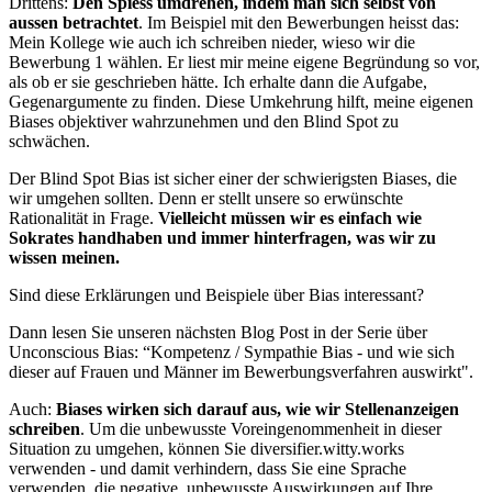
Drittens:
Den Spiess umdrehen, indem man sich selbst von
aussen betrachtet
. Im Beispiel mit den Bewerbungen heisst das:
Mein Kollege wie auch ich schreiben nieder, wieso wir die
Bewerbung 1 wählen. Er liest mir meine eigene Begründung so vor,
als ob er sie geschrieben hätte. Ich erhalte dann die Aufgabe,
Gegenargumente zu finden. Diese Umkehrung hilft, meine eigenen
Biases objektiver wahrzunehmen und den Blind Spot zu
schwächen.
Der Blind Spot Bias ist sicher einer der schwierigsten Biases, die
wir umgehen sollten. Denn er stellt unsere so erwünschte
Rationalität in Frage.
Vielleicht müssen wir es einfach wie
Sokrates handhaben und immer hinterfragen, was wir zu
wissen meinen.
Sind diese Erklärungen und Beispiele über Bias interessant?
Dann lesen Sie unseren nächsten Blog Post in der Serie über
Unconscious Bias: “Kompetenz / Sympathie Bias - und wie sich
dieser auf Frauen und Männer im Bewerbungsverfahren auswirkt".
Auch:
Biases wirken sich darauf aus, wie wir Stellenanzeigen
schreiben
. Um die unbewusste Voreingenommenheit in dieser
Situation zu umgehen, können Sie diversifier.witty.works
verwenden - und damit verhindern, dass Sie eine Sprache
verwenden, die negative, unbewusste Auswirkungen auf Ihre