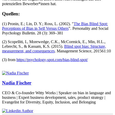
potenziellen Bewerber*innen hat.
Quellen:
(1) Pronin, E.; Lin, D. Y.; Ross, L. (2002). "
The Bias Blind Spot:
Perceptions of Bias in Self Versus Others
". Personality and Social
Psychology Bulletin. 28 (3): 369–381
(2) Scopelliti, I., Morewedge, C.K., McCormick, E., Min, H.L.,
Lebrecht, S., & Kassam, K.S. (2015).
Blind spot bias: Structure,
measurement, and consequences
. Management Science, 201561:10
(3) from
https://psychology-spot.com/bias-blind-spot/
Nadia Fischer
CEO & Co-founder Witty Works | Speaker on bias in language and
business | Expert business development, sales, product strategy |
Evangelist for Diversity, Equity, Inclusion, and Belonging