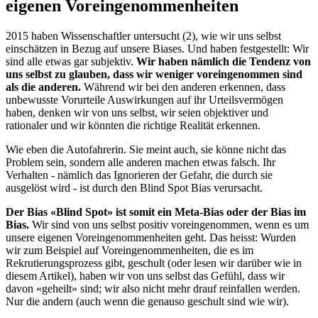
eigenen Voreingenommenheiten
2015 haben Wissenschaftler untersucht (2), wie wir uns selbst
einschätzen in Bezug auf unsere Biases. Und haben festgestellt: Wir
sind alle etwas gar subjektiv.
Wir haben nämlich die Tendenz von
uns selbst zu glauben, dass wir weniger voreingenommen sind
als die anderen.
Während wir bei den anderen erkennen, dass
unbewusste Vorurteile Auswirkungen auf ihr Urteilsvermögen
haben, denken wir von uns selbst, wir seien objektiver und
rationaler und wir könnten die richtige Realität erkennen.
Wie eben die Autofahrerin. Sie meint auch, sie könne nicht das
Problem sein, sondern alle anderen machen etwas falsch. Ihr
Verhalten - nämlich das Ignorieren der Gefahr, die durch sie
ausgelöst wird - ist durch den Blind Spot Bias verursacht.
Der Bias «Blind Spot» ist somit ein Meta-Bias oder der Bias im
Bias.
Wir sind von uns selbst positiv voreingenommen, wenn es um
unsere eigenen Voreingenommenheiten geht. Das heisst: Wurden
wir zum Beispiel auf Voreingenommenheiten, die es im
Rekrutierungsprozess gibt, geschult (oder lesen wir darüber wie in
diesem Artikel), haben wir von uns selbst das Gefühl, dass wir
davon «geheilt» sind; wir also nicht mehr drauf reinfallen werden.
Nur die andern (auch wenn die genauso geschult sind wie wir).