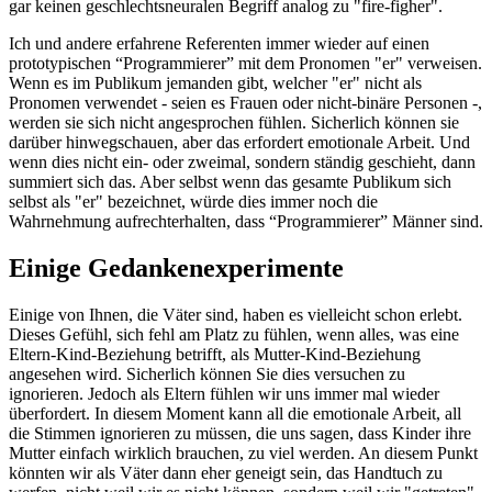
gar keinen geschlechtsneuralen Begriff analog zu "fire-figher".
Ich und andere erfahrene Referenten immer wieder auf einen
prototypischen “Programmierer” mit dem Pronomen "er" verweisen.
Wenn es im Publikum jemanden gibt, welcher "er" nicht als
Pronomen verwendet - seien es Frauen oder nicht-binäre Personen -,
werden sie sich nicht angesprochen fühlen. Sicherlich können sie
darüber hinwegschauen, aber das erfordert emotionale Arbeit. Und
wenn dies nicht ein- oder zweimal, sondern ständig geschieht, dann
summiert sich das. Aber selbst wenn das gesamte Publikum sich
selbst als "er" bezeichnet, würde dies immer noch die
Wahrnehmung aufrechterhalten, dass “Programmierer” Männer sind.
Einige Gedankenexperimente
Einige von Ihnen, die Väter sind, haben es vielleicht schon erlebt.
Dieses Gefühl, sich fehl am Platz zu fühlen, wenn alles, was eine
Eltern-Kind-Beziehung betrifft, als Mutter-Kind-Beziehung
angesehen wird. Sicherlich können Sie dies versuchen zu
ignorieren. Jedoch als Eltern fühlen wir uns immer mal wieder
überfordert. In diesem Moment kann all die emotionale Arbeit, all
die Stimmen ignorieren zu müssen, die uns sagen, dass Kinder ihre
Mutter einfach wirklich brauchen, zu viel werden. An diesem Punkt
könnten wir als Väter dann eher geneigt sein, das Handtuch zu