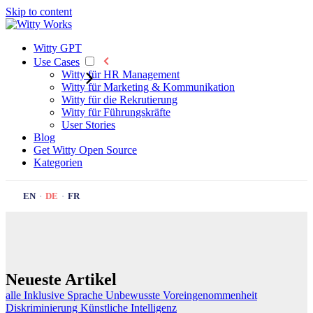
Skip to content
Witty GPT
Use Cases
Witty für HR Management
Witty für Marketing & Kommunikation
Witty für die Rekrutierung
Witty für Führungskräfte
User Stories
Blog
Get Witty
Open Source
Kategorien
EN
·
DE
·
FR
Neueste Artikel
alle
Inklusive Sprache
Unbewusste Voreingenommenheit
Diskriminierung
Künstliche Intelligenz