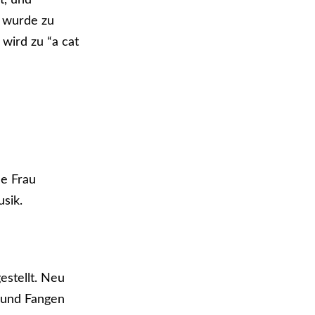
t, und
wurde zu
 wird zu “a cat
e Frau
usik.
estellt. Neu
 und Fangen