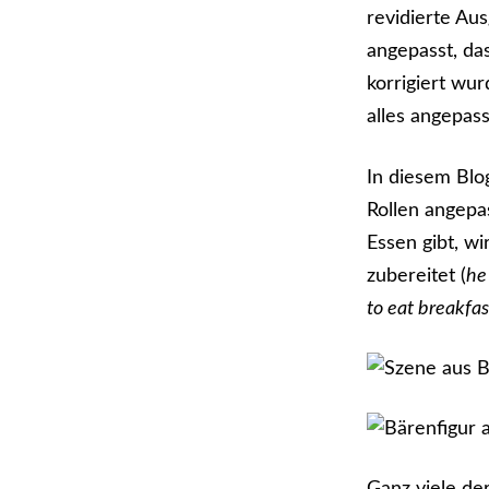
revidierte Au
angepasst, das
korrigiert wu
alles angepas
In diesem Blo
Rollen angepa
Essen gibt, wi
zubereitet (
he
to eat breakfas