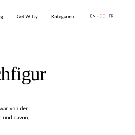
OPEN
SOURCE
og
Get Witty
Kategorien
EN
·
DE
·
FR
hfigur
zwar von der
, und davon,