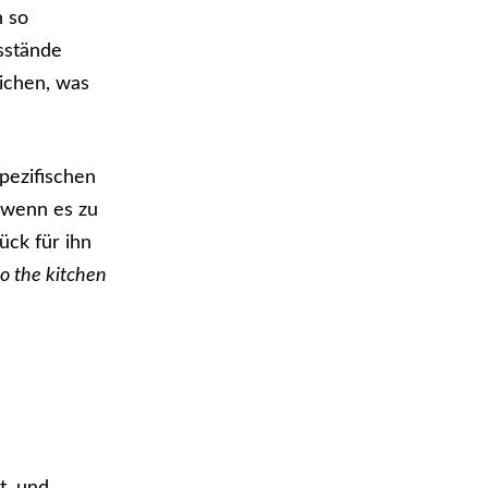
n so
ssstände
ichen, was
pezifischen
 wenn es zu
ück für ihn
to the kitchen