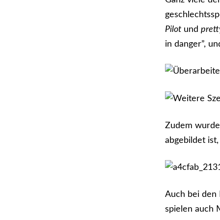
Ganz viele de
geschlechtssp
Pilot
und
pret
in danger”, un
Zudem wurden
abgebildet ist
Auch bei den 
spielen auch 