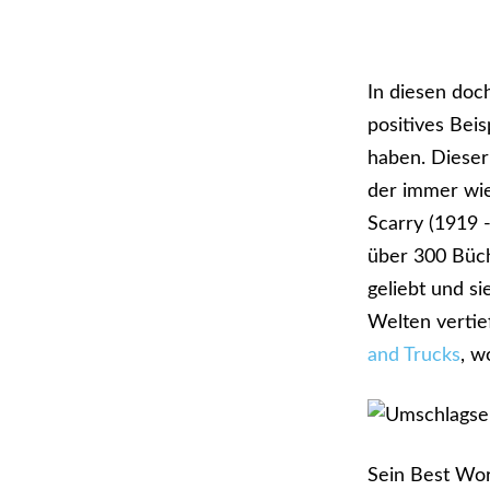
In diesen doc
positives Bei
haben. Dieser
der immer wie
Scarry (1919 
über 300 Büch
geliebt und s
Welten vertie
and Trucks
, w
Sein Best Wor