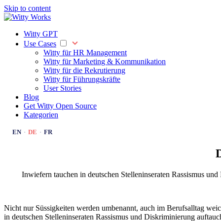
Skip to content
Witty GPT
Use Cases
Witty für HR Management
Witty für Marketing & Kommunikation
Witty für die Rekrutierung
Witty für Führungskräfte
User Stories
Blog
Get Witty
Open Source
Kategorien
EN
·
DE
·
FR
D
Inwiefern tauchen in deutschen Stelleninseraten Rassismus und 
Nicht nur Süssigkeiten werden umbenannt, auch im Berufsalltag weic
in deutschen Stelleninseraten Rassismus und Diskriminierung auftau