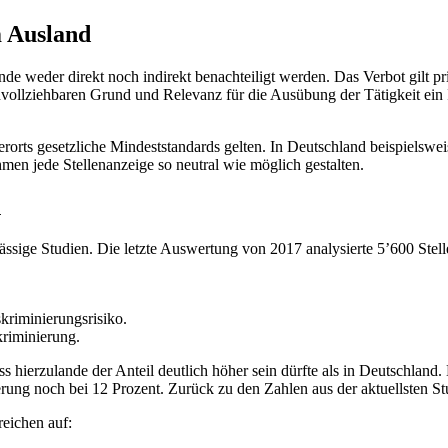
m Ausland
de weder direkt noch indirekt benachteiligt werden. Das Verbot gilt pr
achvollziehbaren Grund und Relevanz für die Ausübung der Tätigkeit ein
rorts gesetzliche Mindeststandards gelten. In Deutschland beispielsw
en jede Stellenanzeige so neutral wie möglich gestalten.
n
mässige Studien. Die letzte Auswertung von 2017 analysierte 5’600 Ste
kriminierungsrisiko.
kriminierung.
 hierzulande der Anteil deutlich höher sein dürfte als in Deutschland.
rung noch bei 12 Prozent. Zurück zu den Zahlen aus der aktuellsten St
reichen auf: