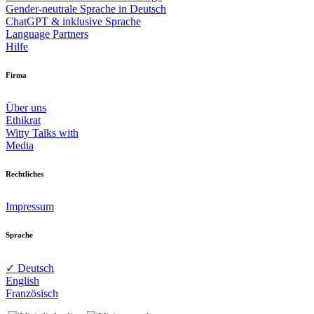
Gender-neutrale Sprache in Deutsch
ChatGPT & inklusive Sprache
Language Partners
Hilfe
Firma
Über uns
Ethikrat
Witty Talks with
Media
Rechtliches
Impressum
Sprache
✓ Deutsch
English
Französisch